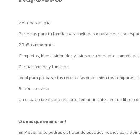
Rionegro
lo tiene
todo.
2 Alcobas amplias
Perfectas para tu familia, para invitados o para crear ese espac
2 Baños modernos
Completos, bien distribuidos y listos para brindarte comodidad t
Cocina cómoda y funcional
Ideal para preparar tus recetas favoritas mientras compartes 
Balcón con vista
Un espacio ideal para relajarte, tomar un café , leer un libro o di
¡Zonas que enamoran!
En Piedemonte podrás disfrutar de espacios hechos para vivir 