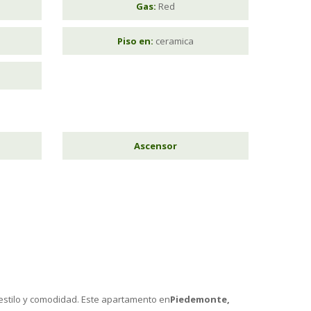
Gas:
Red
Piso en:
ceramica
Ascensor
z, estilo y comodidad. Este apartamento en
Piedemonte,