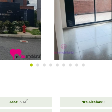
2
Area:
72 M
Nro Alcobas:
2