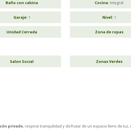
Baño con cabina
Cocina:
Integral
Garaje:
1
Nivel:
1
Unidad Cerrada
Zona de ropas
Salon Social
Zonas Verdes
cón privado
, respirar tranquilidad y disfrutar de un espacio lleno de lu